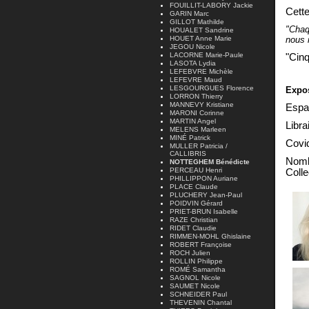
FOUILLIT-LABORY Jackie
Cette
GARIN Marc
GILLOT Mathilde
"Chaq
HOUALET Sandrine
HOUET Anne Marie
nous 
JEGOU Nicole
LACORNE Marie-Paule
"Cinq
LASOTA Lydia
LEFEBVRE Michèle
LEFEVRE Maud
LESGOURGUES Florence
Expos
LORRON Thierry
MANNEVY Kristiane
Espa
MARONI Corinne
MARTIN Angel
Libra
MELENS Marleen
MINÉ Patrick
Covid
MULLER Patricia /
CALLIBRIS
Nombr
NOTTEGHEM Bénédicte
PERCEAU Henri
Colle
PHILLIPPON Auriane
PLACE Claude
PLUCHERY Jean-Paul
POIDVIN Gérard
PRIET-BRUN Isabelle
RAZE Christian
RIDET Claudie
RIMMEN-MOHL Ghislaine
ROBERT Françoise
ROCH Julien
ROLLIN Philippe
ROMÉ Samantha
SAGNOL Nicole
SAUMET Nicole
SCHNEIDER Paul
THEVENIN Chantal