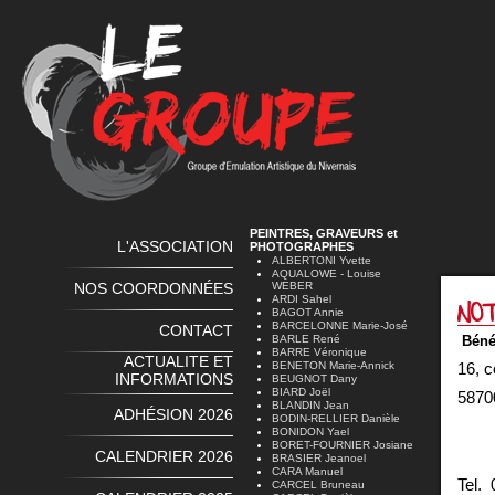
PEINTRES, GRAVEURS et
L'ASSOCIATION
PHOTOGRAPHES
ALBERTONI Yvette
AQUALOWE - Louise
NOS COORDONNÉES
WEBER
ARDI Sahel
BAGOT Annie
BARCELONNE Marie-José
CONTACT
BARLE René
Bén
BARRE Véronique
ACTUALITE ET
BENETON Marie-Annick
16, 
INFORMATIONS
BEUGNOT Dany
BIARD Joël
5
BLANDIN Jean
ADHÉSION 2026
BODIN-RELLIER Danièle
BONIDON Yael
BORET-FOURNIER Josiane
CALENDRIER 2026
BRASIER Jeanoel
CARA Manuel
Tel. 
CARCEL Bruneau