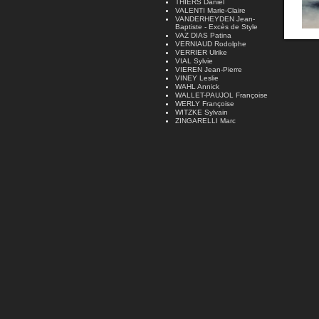
THIERS Daniel
VALENTI Marie-Claire
VANDERHEYDEN Jean-
Baptiste - Excès de Style
VAZ DIAS Patina
VERNIAUD Rodolphe
VERRIER Ulrike
VIAL Sylvie
VIEREN Jean-Pierre
VINEY Leslie
WAHL Annick
WALLET-PAUJOL Françoise
WERLY Françoise
WITZKE Sylvain
ZINGARELLI Marc