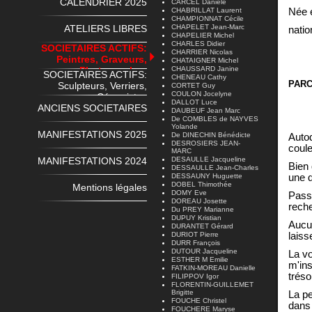
CALENDRIER 2025
CARCEL Danièle
CHABRILLAT Laurent
Née 
CHAMPIONNAT Cécile
ATELIERS LIBRES
CHAPELET Jean-Marc
natio
CHAPELIER Michel
CHARLES Didier
SOCIETAIRES ACTIFS:
CHARRIER Nicolas
Peintres, Graveurs,
CHATAIGNER Michel
Photographes
CHAUSSARD Janine
SOCIETAIRES ACTIFS:
CHENEAU Cathy
PAR
Sculpteurs, Verriers,
CORTET Guy
COULON Jocelyne
Céramistes
DALLOT Luce
ANCIENS SOCIETAIRES
DAUBEUF Jean Marc
De COMBLES de NAYVES
Yolande
MANIFESTATIONS 2025
De DINECHIN Bénédicte
Autod
DESROSIERS JEAN-
coule
MARC
MANIFESTATIONS 2024
DESAULLE Jacqueline
Bien 
DESSAULLE Jean-Charles
DESSAUNY Huguette
une 
DOBEL Thimothée
Mentions légales
DOMY Eve
Passi
DOREAU Josette
rech
Du PREY Marianne
DUPUY Kristian
Aucun
DURANTET Gérard
DURIOT Pierre
laiss
DURR François
DUTOUR Jacqueline
La vo
ESTHER M Emilie
m'ins
FATKIN-MOREAU Danielle
tréso
FILIPPOV Igor
FLORENTIN-GUILLEMET
Brigitte
La pe
FOUCHE Christel
dans
FOUCHERE Maryse