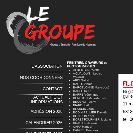
PEINTRES, GRAVEURS et
L'ASSOCIATION
PHOTOGRAPHES
ALBERTONI Yvette
AQUALOWE - Louise
NOS COORDONNÉES
WEBER
ARDI Sahel
BAGOT Annie
BARCELONNE Marie-José
CONTACT
Bri
BARLE René
BARRE Véronique
guill
ACTUALITE ET
BENETON Marie-Annick
INFORMATIONS
BEUGNOT Dany
11 r
BIARD Joël
BLANDIN Jean
ADHÉSION 2026
581
BODIN-RELLIER Danièle
BONIDON Yael
tel: 
BORET-FOURNIER Josiane
CALENDRIER 2026
BRASIER Jeanoel
CARA Manuel
CARCEL Bruneau