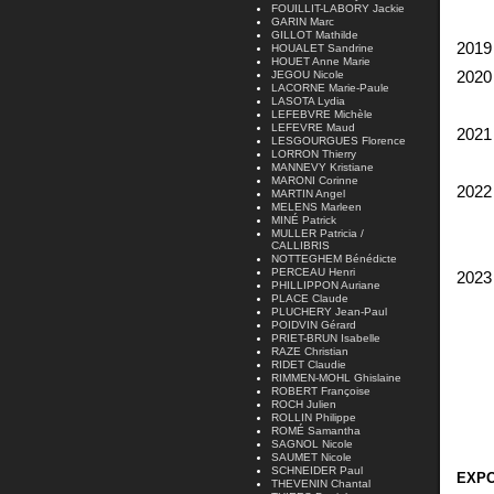
FOUILLIT-LABORY Jackie
GARIN Marc
GILLOT Mathilde
2019
HOUALET Sandrine
HOUET Anne Marie
JEGOU Nicole
202
LACORNE Marie-Paule
LASOTA Lydia
L'A
LEFEBVRE Michèle
LEFEVRE Maud
202
LESGOURGUES Florence
LORRON Thierry
Sa
MANNEVY Kristiane
MARONI Corinne
202
MARTIN Angel
MELENS Marleen
Com
MINÉ Patrick
MULLER Patricia /
CALLIBRIS
Sal
NOTTEGHEM Bénédicte
PERCEAU Henri
2023
PHILLIPPON Auriane
PLACE Claude
Exp
PLUCHERY Jean-Paul
POIDVIN Gérard
Com
PRIET-BRUN Isabelle
RAZE Christian
Ar
RIDET Claudie
RIMMEN-MOHL Ghislaine
Sal
ROBERT Françoise
ROCH Julien
ROLLIN Philippe
24°
ROMÉ Samantha
SAGNOL Nicole
SAUMET Nicole
SCHNEIDER Paul
EXPO
THEVENIN Chantal