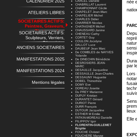
CALENDRIER 2025
CARCEL Danièle
née 
CHABRILLAT Laurent
CHAMPIONNAT Cécile
natio
ATELIERS LIBRES
CHAPELET Jean-Marc
CHAPELIER Michel
CHARLES Didier
SOCIETAIRES ACTIFS:
CHARRIER Nicolas
PAR
Peintres, Graveurs,
CHATAIGNER Michel
Photographes
CHAUSSARD Janine
SOCIETAIRES ACTIFS:
Depui
CHENEAU Cathy
Sculpteurs, Verriers,
CORTET Guy
repré
COULON Jocelyne
Céramistes
natur
DALLOT Luce
ANCIENS SOCIETAIRES
sensi
DAUBEUF Jean Marc
De COMBLES de NAYVES
inspi
Yolande
MANIFESTATIONS 2025
De DINECHIN Bénédicte
Duran
DESROSIERS JEAN-
par 
MARC
MANIFESTATIONS 2024
DESAULLE Jacqueline
Lors 
DESSAULLE Jean-Charles
DESSAUNY Huguette
notam
DOBEL Thimothée
Mentions légales
fusai
DOMY Eve
tech
DOREAU Josette
Du PREY Marianne
suivi
DUPUY Kristian
DURANTET Gérard
Sensi
DURIOT Pierre
premi
DURR François
DUTOUR Jacqueline
lieux
ESTHER M Emilie
FATKIN-MOREAU Danielle
Elle 
FILIPPOV Igor
FLORENTIN-GUILLEMET
Brigitte
FOUCHE Christel
EXPO
FOUCHERE Maryse