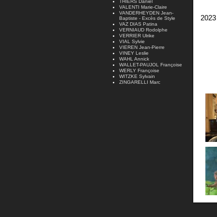
THIERS Daniel
VALENTI Marie-Claire
VANDERHEYDEN Jean-
202
Baptiste - Excès de Style
VAZ DIAS Patina
VERNIAUD Rodolphe
VERRIER Ulrike
VIAL Sylvie
VIEREN Jean-Pierre
VINEY Leslie
WAHL Annick
WALLET-PAUJOL Françoise
WERLY Françoise
WITZKE Sylvain
ZINGARELLI Marc