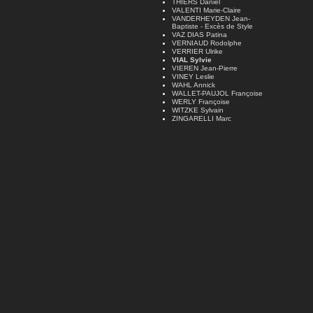
THIERS Daniel
VALENTI Marie-Claire
VANDERHEYDEN Jean-
Baptiste - Excès de Style
VAZ DIAS Patina
VERNIAUD Rodolphe
VERRIER Ulrike
VIAL Sylvie
VIEREN Jean-Pierre
VINEY Leslie
WAHL Annick
WALLET-PAUJOL Françoise
WERLY Françoise
WITZKE Sylvain
ZINGARELLI Marc