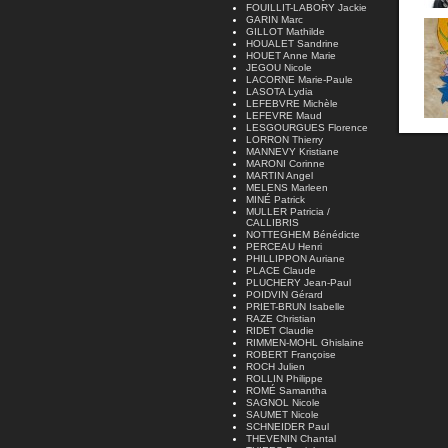
FOUILLIT-LABORY Jackie
GARIN Marc
GILLOT Mathilde
HOUALET Sandrine
HOUET Anne Marie
JEGOU Nicole
LACORNE Marie-Paule
LASOTA Lydia
LEFEBVRE Michèle
LEFEVRE Maud
LESGOURGUES Florence
LORRON Thierry
MANNEVY Kristiane
MARONI Corinne
MARTIN Angel
MELENS Marleen
MINÉ Patrick
MULLER Patricia /
CALLIBRIS
NOTTEGHEM Bénédicte
PERCEAU Henri
PHILLIPPON Auriane
PLACE Claude
PLUCHERY Jean-Paul
POIDVIN Gérard
PRIET-BRUN Isabelle
RAZE Christian
RIDET Claudie
RIMMEN-MOHL Ghislaine
ROBERT Françoise
ROCH Julien
ROLLIN Philippe
ROMÉ Samantha
SAGNOL Nicole
SAUMET Nicole
SCHNEIDER Paul
THEVENIN Chantal