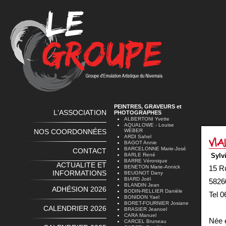
PEINTRES, GRAVEURS et
L'ASSOCIATION
PHOTOGRAPHES
ALBERTONI Yvette
AQUALOWE - Louise
NOS COORDONNÉES
WEBER
ARDI Sahel
BAGOT Annie
BARCELONNE Marie-José
CONTACT
BARLE René
S
BARRE Véronique
ACTUALITE ET
BENETON Marie-Annick
15 R
INFORMATIONS
BEUGNOT Dany
BIARD Joël
5
BLANDIN Jean
ADHÉSION 2026
BODIN-RELLIER Danièle
Tel 0
BONIDON Yael
BORET-FOURNIER Josiane
CALENDRIER 2026
BRASIER Jeanoel
CARA Manuel
Née 
CARCEL Bruneau