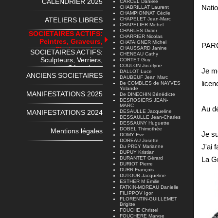
CALENDRIER 2025
CARCEL Danièle
Natio
CHABRILLAT Laurent
CHAMPIONNAT Cécile
ATELIERS LIBRES
CHAPELET Jean-Marc
CHAPELIER Michel
CHARLES Didier
SOCIETAIRES ACTIFS:
CHARRIER Nicolas
Peintres, Graveurs,
CHATAIGNER Michel
PAR
Photographes
CHAUSSARD Janine
SOCIETAIRES ACTIFS:
CHENEAU Cathy
Sculpteurs, Verriers,
CORTET Guy
COULON Jocelyne
Céramistes
Je me
DALLOT Luce
ANCIENS SOCIETAIRES
DAUBEUF Jean Marc
licen
De COMBLES de NAYVES
Yolande
MANIFESTATIONS 2025
De DINECHIN Bénédicte
DESROSIERS JEAN-
MARC
Au d
MANIFESTATIONS 2024
DESAULLE Jacqueline
DESSAULLE Jean-Charles
DESSAUNY Huguette
DOBEL Thimothée
Mentions légales
Je su
DOMY Eve
DOREAU Josette
J'ai 
Du PREY Marianne
DUPUY Kristian
DURANTET Gérard
La G
DURIOT Pierre
DURR François
DUTOUR Jacqueline
ESTHER M Emilie
FATKIN-MOREAU Danielle
FILIPPOV Igor
FLORENTIN-GUILLEMET
Brigitte
FOUCHE Christel
FOUCHERE Maryse