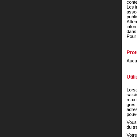
conte
Les i
assoc
publi
Atten
info
dans 
Pour 
Prot
Aucun
Util
Lorsq
saisi
maxim
grès 
adres
pouvo
Vous 
du tr
Votre