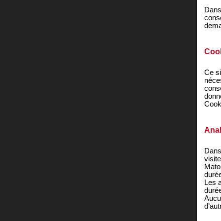
Dans
cons
dema
Coo
Ce si
néces
conse
donné
Cook
Anal
Dans 
visit
Matom
durée
Les a
duré
Aucun
d’aut