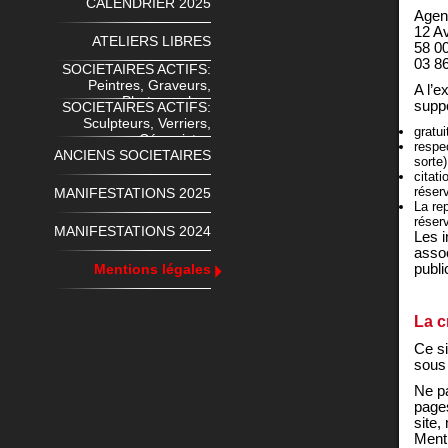
CALENDRIER 2025
Agenc
12 A
ATELIERS LIBRES
58 0
03 8
SOCIETAIRES ACTIFS:
Peintres, Graveurs,
A l’e
Photographes
suppo
SOCIETAIRES ACTIFS:
Sculpteurs, Verriers,
gratui
Céramistes
respe
ANCIENS SOCIETAIRES
sorte)
citat
réserv
MANIFESTATIONS 2025
La re
réserv
MANIFESTATIONS 2024
Les i
assoc
Mentions légales
publi
La c
Ce si
sous 
Ne pa
pages
site,
Menti