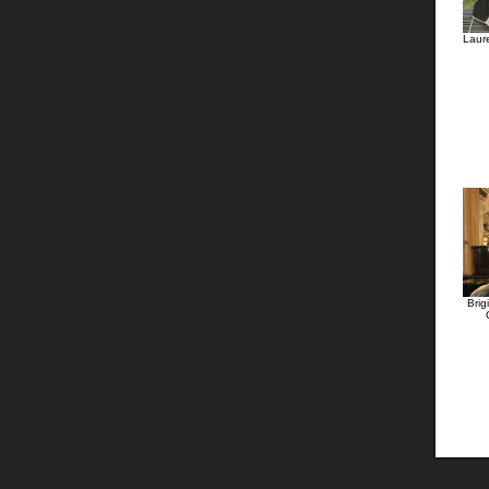
Laur
Bri