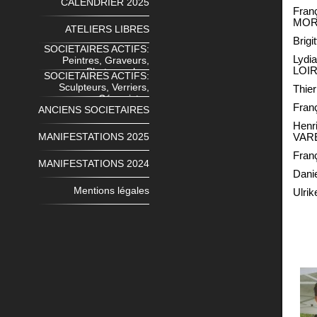
CALENDRIER 2025
Fran
MO
ATELIERS LIBRES
Brigi
SOCIETAIRES ACTIFS:
Lydi
Peintres, Graveurs,
L
Photographes
SOCIETAIRES ACTIFS:
Sculpteurs, Verriers,
Thie
Céramistes
Fran
ANCIENS SOCIETAIRES
Hen
MANIFESTATIONS 2025
VAR
Fran
MANIFESTATIONS 2024
Dani
Mentions légales
Ulri